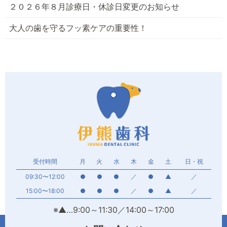
２０２６年８月診療日・休診日変更のお知らせ
大人の歯を守るフッ素ケアの重要性！
受付時間
月
火
水
木
金
土
日・祝
09:30〜12:00
●
●
●
／
●
▲
／
15:00〜18:00
●
●
●
／
●
▲
／
※▲…9:00～11:30／14:00～17:00