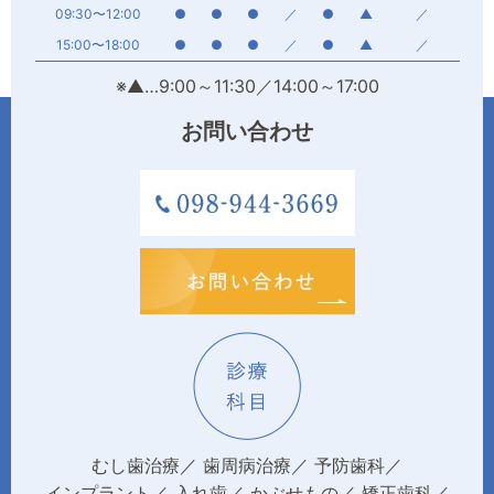
09:30〜12:00
●
●
●
／
●
▲
／
15:00〜18:00
●
●
●
／
●
▲
／
※▲…9:00～11:30／14:00～17:00
お問い合わせ
むし歯治療
歯周病治療
予防歯科
インプラント
入れ歯
かぶせもの
矯正歯科